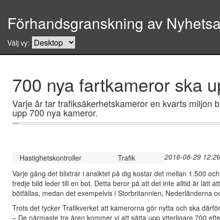
Förhandsgranskning av Nyhetsar
Välj vy:
700 nya fartkameror ska 
Varje år tar trafiksäkerhetskameror en kvarts miljon bi
upp 700 nya kameror.
2016-08-29 12:26
Hastighetskontroller
Trafik
Varje gång det blixtrar i ansiktet på dig kostar det mellan 1.500 o
tredje bild leder till en bot. Detta beror på att det inte alltid är lät
bötfällas, medan det exempelvis i Storbritannien, Nederländerna och 
Trots det tycker Trafikverket att kamerorna gör nytta och ska därf
– De närmaste tre åren kommer vi att sätta upp ytterligare 700 efte