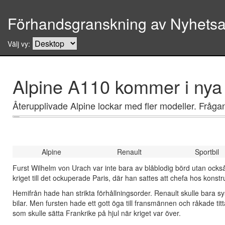
Förhandsgranskning av Nyhetsar
Välj vy:
Alpine A110 kommer i nya 
Återupplivade Alpine lockar med fler modeller. Fråga
Alpine
Renault
Sportbil
Furst Wilhelm von Urach var inte bara av blåblodig börd utan också
kriget till det ockuperade Paris, där han sattes att chefa hos kons
Hemifrån hade han strikta förhållningsorder. Renault skulle bara sy
bilar. Men fursten hade ett gott öga till fransmännen och råkade titta 
som skulle sätta Frankrike på hjul när kriget var över.