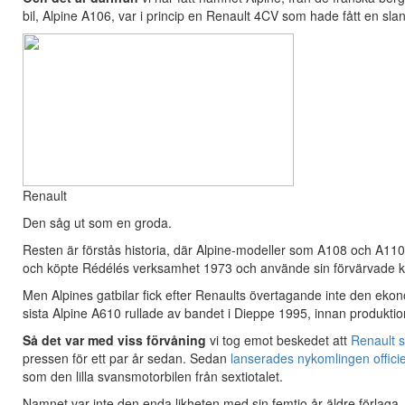
bil, Alpine A106, var i princip en Renault 4CV som hade fått en sl
Renault
Den såg ut som en groda.
Resten är förstås historia, där Alpine-modeller som A108 och A110 g
och köpte Rédélés verksamhet 1973 och använde sin förvärvade kom
Men Alpines gatbilar fick efter Renaults övertagande inte den ekon
sista Alpine A610 rullade av bandet i Dieppe 1995, innan produktion
Så det var med viss förvåning
vi tog emot beskedet att
Renault s
pressen för ett par år sedan. Sedan
lanserades nykomlingen officie
som den lilla svansmotorbilen från sextiotalet.
Namnet var inte den enda likheten med sin femtio år äldre förlaga. 