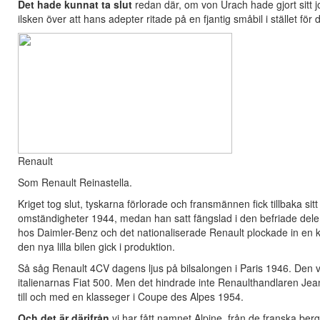
Det hade kunnat ta slut
redan där, om von Urach hade gjort sitt j
ilsken över att hans adepter ritade på en fjantig småbil i stället f
Renault
Som Renault Reinastella.
Kriget tog slut, tyskarna förlorade och fransmännen fick tillbaka si
omständigheter 1944, medan han satt fängslad i den befriade delen 
hos Daimler-Benz och det nationaliserade Renault plockade in en k
den nya lilla bilen gick i produktion.
Så såg Renault 4CV dagens ljus på bilsalongen i Paris 1946. Den v
italienarnas Fiat 500. Men det hindrade inte Renaulthandlaren Jea
till och med en klasseger i Coupe des Alpes 1954.
Och det är därifrån
vi har fått namnet Alpine, från de franska ber