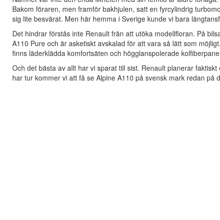
Bakom föraren, men framför bakhjulen, satt en fyrcylindrig turbomot
sig lite besvärat. Men här hemma i Sverige kunde vi bara längtansful
Det hindrar förstås inte Renault från att utöka modellfloran. På b
A110 Pure och är asketiskt avskalad för att vara så lätt som möjlig
finns läderklädda komfortsäten och högglanspolerade kolfiberpanele
Och det bästa av allt har vi sparat till sist. Renault planerar fakti
har tur kommer vi att få se Alpine A110 på svensk mark redan på den