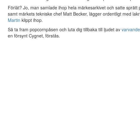
Förlåt? Jo, man samlade ihop hela märkesarkivet och satte sprätt på 
samt märkets tekniske chef Matt Becker, lägger ordentligt med lak
Martin
klippt ihop.
Så ta fram popcornpåsen och luta dig tillbaka till ljudet av
varvand
en försynt Cygnet, förstås.