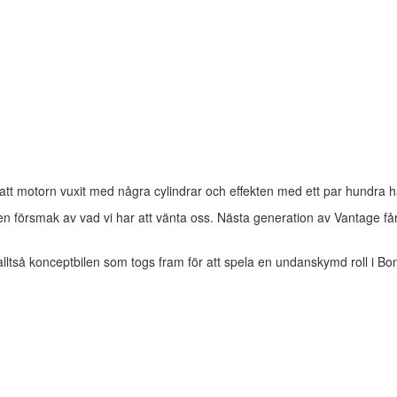
l att motorn vuxit med några cylindrar och effekten med ett par hundra h
en försmak av vad vi har att vänta oss. Nästa generation av Vantage får
lltså konceptbilen som togs fram för att spela en undanskymd roll i Bond