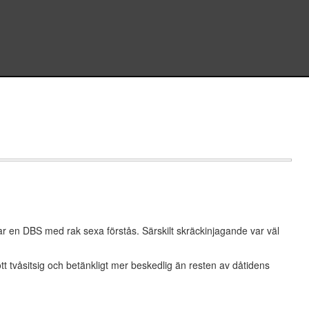
m var en DBS med rak sexa förstås. Särskilt skräckinjagande var väl
ott tvåsitsig och betänkligt mer beskedlig än resten av dåtidens