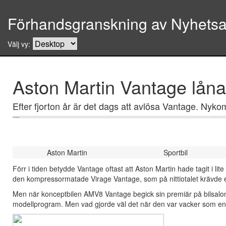
Förhandsgranskning av Nyhetsar
Välj vy:
Aston Martin Vantage låna
Efter fjorton år är det dags att avlösa Vantage. Nyko
Aston Martin
Sportbil
Förr i tiden betydde Vantage oftast att Aston Martin hade tagit i lit
den kompressormatade Virage Vantage, som på nittiotalet krävde ett s
Men när konceptbilen AMV8 Vantage begick sin premiär på bilsalon
modellprogram. Men vad gjorde väl det när den var vacker som e