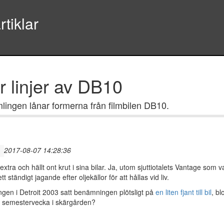
tiklar
r linjer av DB10
mlingen lånar formerna från filmbilen DB10.
2017-08-07 14:28:36
e extra och hällt ont krut i sina bilar. Ja, utom sjuttiotalets Vantage so
tändigt jagande efter oljekällor för att hållas vid liv.
gen i Detroit 2003 satt benämningen plötsligt på
en liten fjant till bil
, bl
n semestervecka i skärgården?