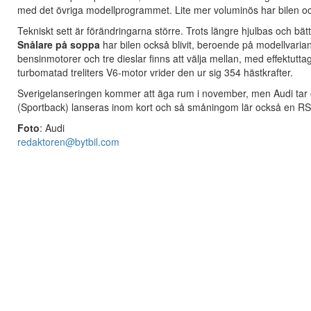
med det övriga modellprogrammet. Lite mer voluminös har bilen ock
Tekniskt sett är förändringarna större. Trots längre hjulbas och b
Snålare på soppa
har bilen också blivit, beroende på modellvaria
bensinmotorer och tre dieslar finns att välja mellan, med effektut
turbomatad treliters V6-motor vrider den ur sig 354 hästkrafter.
Sverigelanseringen kommer att äga rum i november, men Audi ta
(Sportback) lanseras inom kort och så småningom lär också en 
Foto
: Audi
redaktoren@bytbil.com