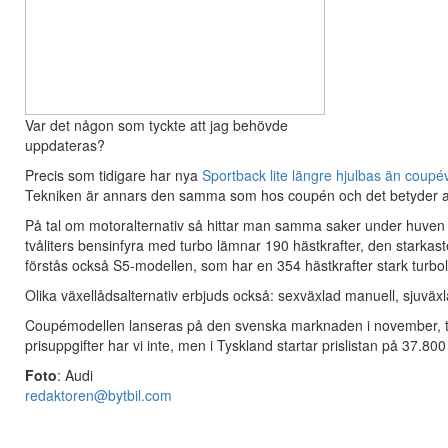
Var det någon som tyckte att jag behövde
uppdateras?
Precis som tidigare har nya
Sportback lite längre hjulbas än coupé
Tekniken är annars den samma som hos coupén och det betyder att 
På tal om motoralternativ så hittar man samma saker under huven s
tvåliters bensinfyra med turbo lämnar 190 hästkrafter, den starkas
förstås också S5-modellen, som har en 354 hästkrafter stark turb
Olika växellådsalternativ erbjuds också: sexväxlad manuell, sjuväx
Coupémodellen lanseras på den svenska marknaden i november, troli
prisuppgifter har vi inte, men i Tyskland startar prislistan på 37.
Foto
: Audi
redaktoren@bytbil.com