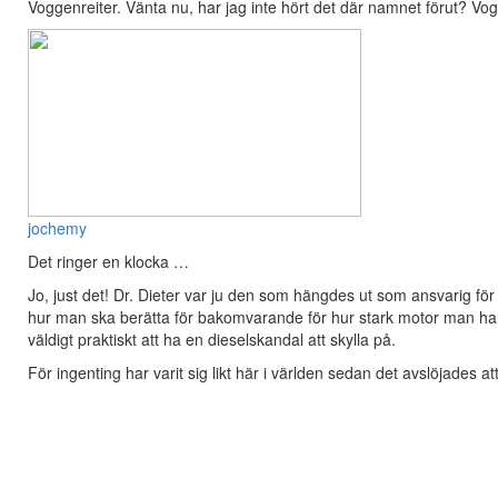
Voggenreiter. Vänta nu, har jag inte hört det där namnet förut? Vo
jochemy
Det ringer en klocka …
Jo, just det! Dr. Dieter var ju den som hängdes ut som ansvarig fö
hur man ska berätta för bakomvarande för hur stark motor man har. S
väldigt praktiskt att ha en dieselskandal att skylla på.
För ingenting har varit sig likt här i världen sedan det avslöjades