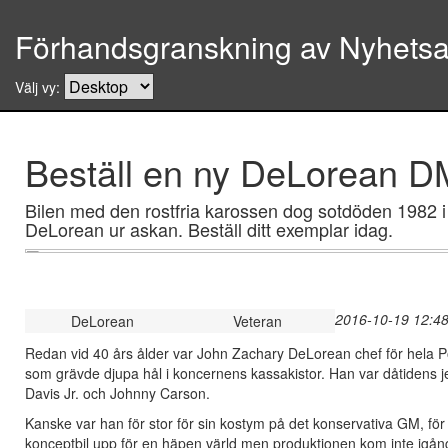
Förhandsgranskning av Nyhetsar
Välj vy:
Beställ en ny DeLorean 
Bilen med den rostfria karossen dog sotdöden 1982 i
DeLorean ur askan. Beställ ditt exemplar idag.
2016-10-19 12:48
DeLorean
Veteran
Redan vid 40 års ålder var
John Zachary DeLorean
chef för hela 
som grävde djupa hål i koncernens kassakistor. Han var dåtiden
Davis Jr. och Johnny Carson.
Kanske var han för stor för sin kostym på det konservativa GM, fö
konceptbil upp för en häpen värld men produktionen kom inte igång