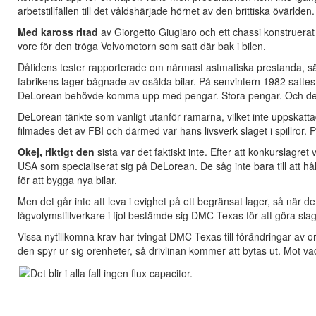
arbetstillfällen till det våldshärjade hörnet av den brittiska övärlden.
Med kaross ritad
av Giorgetto Giugiaro och ett chassi konstruer
vore för den tröga Volvomotorn som satt där bak i bilen.
Dåtidens tester rapporterade om närmast astmatiska prestanda, sä
fabrikens lager bågnade av osålda bilar. På senvintern 1982 sattes
DeLorean behövde komma upp med pengar. Stora pengar. Och de
DeLorean tänkte som vanligt utanför ramarna, vilket inte uppskatta
filmades det av FBI och därmed var hans livsverk slaget i spillror. 
Okej, riktigt den
sista var det faktiskt inte. Efter att konkurslagre
USA som specialiserat sig på DeLorean. De såg inte bara till att hå
för att bygga nya bilar.
Men det går inte att leva i evighet på ett begränsat lager, så när 
lågvolymstillverkare i fjol bestämde sig DMC Texas för att göra sla
Vissa nytillkomna krav har tvingat DMC Texas till förändringar av 
den spyr ur sig orenheter, så drivlinan kommer att bytas ut. Mot vad