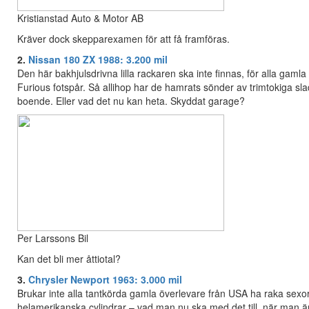
Kristianstad Auto & Motor AB
Kräver dock skepparexamen för att få framföras.
2.
Nissan 180 ZX 1988: 3.200 mil
Den här bakhjulsdrivna lilla rackaren ska inte finnas, för alla gamla
Furious fotspår. Så allihop har de hamrats sönder av trimtokiga s
boende. Eller vad det nu kan heta. Skyddat garage?
Per Larssons Bil
Kan det bli mer åttiotal?
3.
Chrysler Newport 1963: 3.000 mil
Brukar inte alla tantkörda gamla överlevare från USA ha raka sexor
helamerikanska cylindrar – vad man nu ska med det till, när man änd