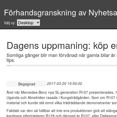
Förhandsgranskning av Nyhetsar
Välj vy:
Dagens uppmaning: köp en
Somliga gånger blir man förvånad när gamla bilar är
tips.
2017-03-20 15:50:02
Begagnad
Året när Mercedes-Benz nya SL-generation R107 presenterades, 1971
Uganda och Almstriden rasade i Kungsträdgården. Som om R107 skul
material och kunde stå emot vilka trädräddande demonstranter som
Faktiskt var den så hållbar att inte ens produktionen gick att stäng
kantigare efterträdaren R129 och därmed är R107, eller Dallasmopp