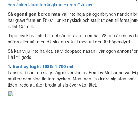
den österrikiska terrängkrumeluren G-klass
.
Så egentligen borde man
väl inte höja på ögonbrynen när den bri
har grävt fram en R107 i unikt nyskick och ställt ut den till försälj
rullat 154 mil.
Japp, nyskick. Inte blir det sämre av att den har V8 och är en av de
miljon eller så, men då ska du stå ut med att den är högerstyrd.
Så kan vi ju inte ha det, så vi doppade näsan i vår egen annonsflora 
Håll till godo.
1.
Bentley Eight 1986: 1.790 mil
Lanserad som en slags lågprisversion av Bentley Mulsanne var Eig
muttrar som sina flottare syskon. Men man fick klara sig utan smin
tiden, redo att åter breda ut sig över vägnätet.