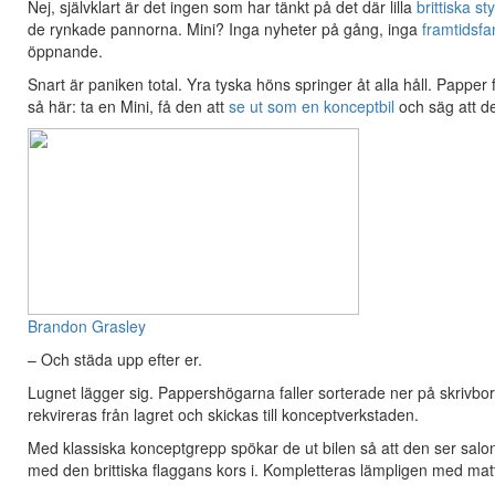
Nej, självklart är det ingen som har tänkt på det där lilla
brittiska s
de rynkade pannorna. Mini? Inga nyheter på gång, inga
framtidsfa
öppnande.
Snart är paniken total. Yra tyska höns springer åt alla håll. Papper
så här: ta en Mini, få den att
se ut som en konceptbil
och säg att de
Brandon Grasley
– Och städa upp efter er.
Lugnet lägger sig. Pappershögarna faller sorterade ner på skrivbord
rekvireras från lagret och skickas till konceptverkstaden.
Med klassiska konceptgrepp spökar de ut bilen så att den ser salo
med den brittiska flaggans kors i. Kompletteras lämpligen med mat