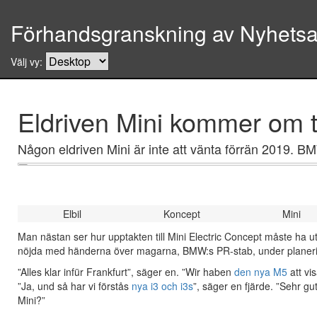
Förhandsgranskning av Nyhetsar
Välj vy:
Eldriven Mini kommer om t
Någon eldriven Mini är inte att vänta förrän 2019. BMW
Elbil
Koncept
Mini
Man nästan ser hur upptakten till Mini Electric Concept måste ha ut
nöjda med händerna över magarna, BMW:s PR-stab, under planering
”Alles klar infür Frankfurt”, säger en. ”Wir haben
den nya M5
att vi
”Ja, und så har vi förstås
nya i3 och i3s
”, säger en fjärde. ”Sehr gu
Mini?”