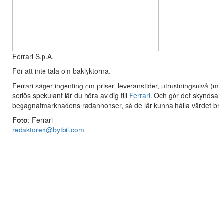
Ferrari S.p.A.
För att inte tala om baklyktorna.
Ferrari säger ingenting om priser, leveranstider, utrustningsnivå (
seriös spekulant lär du höra av dig till
Ferrari
. Och gör det skyndsamt
begagnatmarknadens radannonser, så de lär kunna hålla värdet b
Foto
: Ferrari
redaktoren@bytbil.com