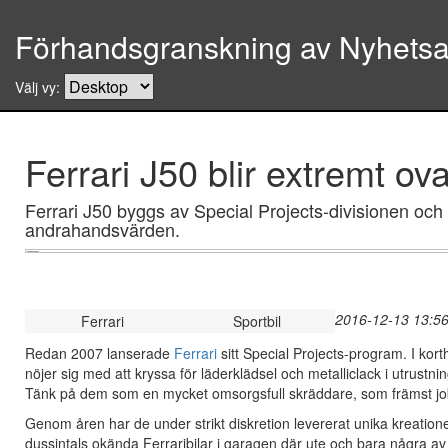
Förhandsgranskning av Nyhetsar
Välj vy:
Ferrari J50 blir extremt ova
Ferrari J50 byggs av Special Projects-divisionen och
andrahandsvärden.
2016-12-13 13:56
Ferrari
Sportbil
Redan 2007 lanserade
Ferrari
sitt Special Projects-program. I kor
nöjer sig med att kryssa för läderklädsel och metalliclack i utrustni
Tänk på dem som en mycket omsorgsfull skräddare, som främst job
Genom åren har de under strikt diskretion levererat unika kreationer
dussintals okända Ferraribilar i garagen där ute och bara några av