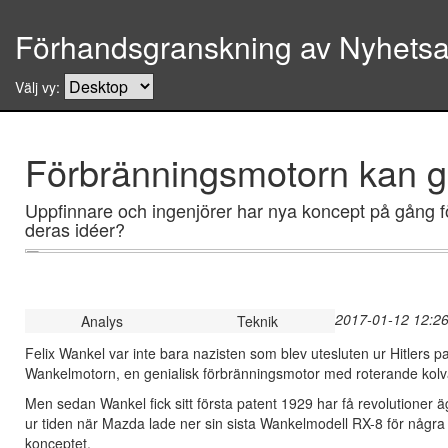
Förhandsgranskning av Nyhetsar
Välj vy:
Förbränningsmotorn kan g
Uppfinnare och ingenjörer har nya koncept på gång f
deras idéer?
2017-01-12 12:26
Analys
Teknik
Felix Wankel var inte bara nazisten som blev utesluten ur Hitlers part
Wankelmotorn, en genialisk förbränningsmotor med roterande kolv
Men sedan Wankel fick sitt första patent 1929 har få revolutioner 
ur tiden när Mazda lade ner sin sista Wankelmodell RX-8 för någ
konceptet.