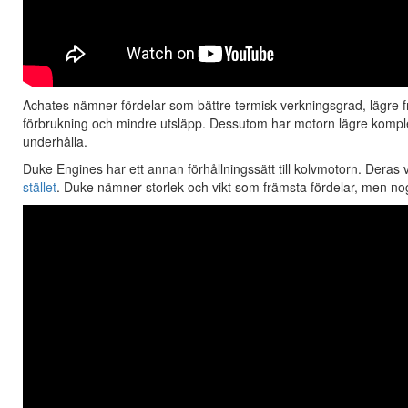
Achates nämner fördelar som bättre termisk verkningsgrad, lägre frikt
förbrukning och mindre utsläpp. Dessutom har motorn lägre komplexit
underhålla.
Duke Engines har ett annan förhållningssätt till kolvmotorn. Deras v
stället
. Duke nämner storlek och vikt som främsta fördelar, men no