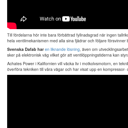
Till fördelarna hör inte bara förbättrad fyllnadsgrad när ingen tallrik
hela ventilmekanismen med alla sina fjädrar och följare försvinner
Svenska Dafab har
en liknande lösning
, även om utvecklingsarbete
sker på elektronisk väg vilket gör att ventilöppningstiderna kan s
Achates Power i Kalifornien vill väcka liv i motkolvsmotorn, en tek
överföra tekniken till våra vägar och har visat upp en kompressor- o