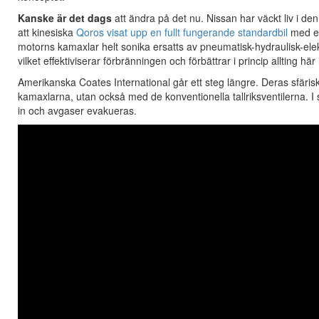
Kanske är det dags
att ändra på det nu. Nissan har väckt liv i 
att kinesiska
Qoros visat upp en fullt fungerande standardbil
med en
motorns kamaxlar helt sonika ersatts av pneumatisk-hydraulisk-elekt
vilket effektiviserar förbränningen och förbättrar i princip allting här i
Amerikanska Coates International går ett steg längre. Deras sfärisk
kamaxlarna, utan också med de konventionella tallriksventilerna. I
in och avgaser evakueras.