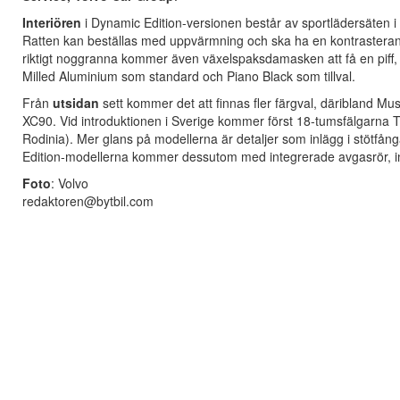
Interiören
i Dynamic Edition-versionen består av sportlädersäten i 
Ratten kan beställas med uppvärmning och ska ha en kontrasterande 
riktigt noggranna kommer även växelspaksdamasken att få en piff, 
Milled Aluminium som standard och Piano Black som tillval.
Från
utsidan
sett kommer det att finnas fler färgval, däribland 
XC90. Vid introduktionen i Sverige kommer först 18-tumsfälgarna T
Rodinia). Mer glans på modellerna är detaljer som inlägg i stötfång
Edition-modellerna kommer dessutom med integrerade avgasrör, inf
Foto
: Volvo
redaktoren@bytbil.com