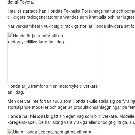
det till Toyota.
I stället startade han Hondas Tekniska Forskningsinstitut och börja
till krigets radiogeneratorer användes som kraftkälla och när lagr
När verksamheten vuxit sig tillräckligt stor lät Honda likvidera sitt
Honda är ju framför allt en motorcykeltillverkare
än i dag.
Men det var inte förrän 1963 som Honda skulle ställa sig på fyra hju
storsäljande modeller och äger 34 produktionsanläggningar på fem
Honda har historiskt
gått sin egen väg som biltillverkare. Model
köregenskaper. De har aldrig varit vräkiga eller onödigt glittriga, 