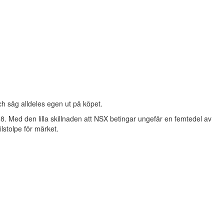
h såg alldeles egen ut på köpet.
 Med den lilla skillnaden att NSX betingar ungefär en femtedel av
lstolpe för märket.