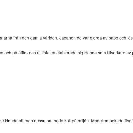
agnarna från den gamla världen. Japaner, de var gjorda av papp och lö
 och på åttio- och nittiotalen etablerade sig Honda som tillverkare av p
isade Honda att man dessutom hade koll på miljön. Modellen pekade finge