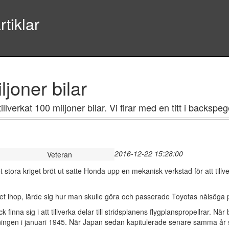
tiklar
ljoner bilar
lverkat 100 miljoner bilar. Vi firar med en titt i backspeg
2016-12-22 15:28:00
Veteran
tora kriget bröt ut satte Honda upp en mekanisk verkstad för att tillv
a bet ihop, lärde sig hur man skulle göra och passerade Toyotas nålsöga
 finna sig i att tillverka delar till stridsplanens flygplanspropellrar. 
ingen i januari 1945. När Japan sedan kapitulerade senare samma år s