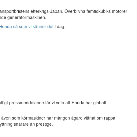
transportbristens efterkrigs-Japan. Överblivna femtiokubiks motorer
rande generatormaskinen.
Honda så som vi känner det
i dag.
lättigt pressmeddelande får vi veta att Honda har globalt
och även som körmaskiner har mången ägare vittnat om rappa
lyttning snarare än prestige.