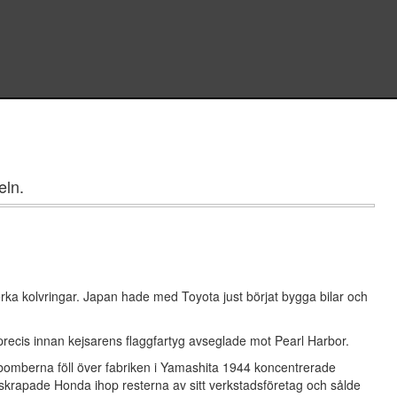
eln.
erka kolvringar. Japan hade med Toyota just börjat bygga bilar och
 precis innan kejsarens flaggfartyg avseglade mot Pearl Harbor.
När bomberna föll över fabriken i Yamashita 1944 koncentrerade
krapade Honda ihop resterna av sitt verkstadsföretag och sålde