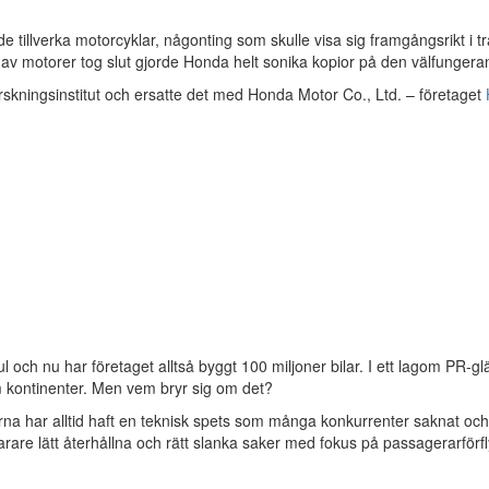
de tillverka motorcyklar, någonting som skulle visa sig framgångsrikt i 
et av motorer tog slut gjorde Honda helt sonika kopior på den välfunge
 forskningsinstitut och ersatte det med Honda Motor Co., Ltd. – företaget
l och nu har företaget alltså byggt 100 miljoner bilar. I ett lagom PR-g
 kontinenter. Men vem bryr sig om det?
lerna har alltid haft en teknisk spets som många konkurrenter saknat 
snarare lätt återhållna och rätt slanka saker med fokus på passagerarförf