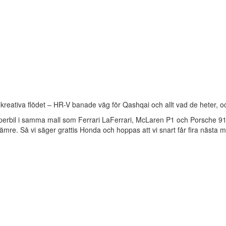
eativa flödet – HR-V banade väg för Qashqai och allt vad de heter, oc
rbil i samma mall som Ferrari LaFerrari, McLaren P1 och Porsche 918.
re. Så vi säger grattis Honda och hoppas att vi snart får fira nästa mi