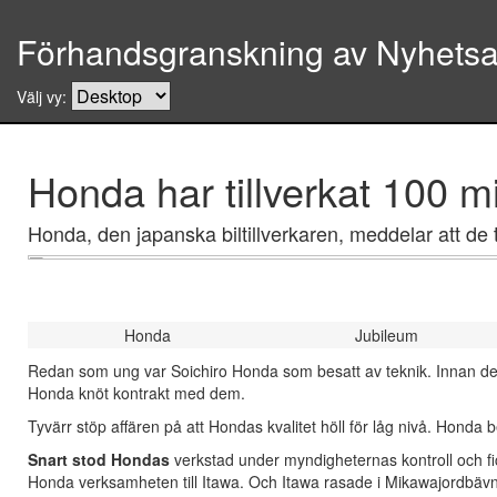
Förhandsgranskning av Nyhetsar
Välj vy:
Honda har tillverkat 100 mi
Honda, den japanska biltillverkaren, meddelar att de til
Honda
Jubileum
Redan som ung var Soichiro Honda som besatt av teknik. Innan det s
Honda knöt kontrakt med dem.
Tyvärr stöp affären på att Hondas kvalitet höll för låg nivå. Hond
Snart stod Hondas
verkstad under myndigheternas kontroll och fick
Honda verksamheten till Itawa. Och Itawa rasade i Mikawajordbävn