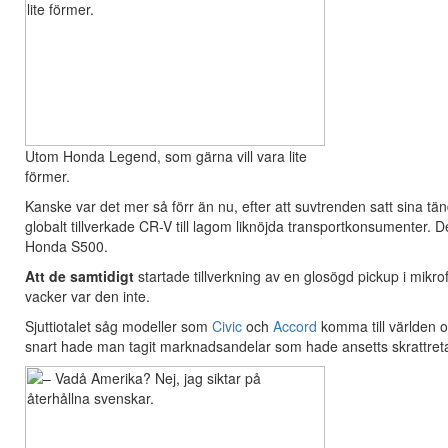
Utom Honda Legend, som gärna vill vara lite
förmer.
Kanske var det mer så förr än nu, efter att suvtrenden satt sina 
globalt tillverkade CR-V till lagom liknöjda transportkonsumenter. 
Honda S500.
Att de samtidigt
startade tillverkning av en glosögd pickup i mik
vacker var den inte.
Sjuttiotalet såg modeller som
Civic
och
Accord
komma till världen oc
snart hade man tagit marknadsandelar som hade ansetts skrattreta