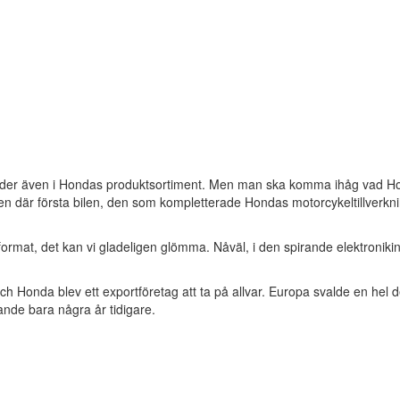
tänder även i Hondas produktsortiment. Men man ska komma ihåg vad Hon
Den där första bilen, den som kompletterade Hondas motorcykeltillverkni
roformat, det kan vi gladeligen glömma. Nåväl, i den spirande elektron
h Honda blev ett exportföretag att ta på allvar. Europa svalde en hel del
nde bara några år tidigare.