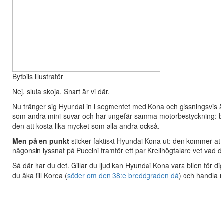
Bytbils illustratör
Nej, sluta skoja. Snart är vi där.
Nu tränger sig Hyundai in i segmentet med Kona och gissningsvis ä
som andra mini-suvar och har ungefär samma motorbestyckning: b
den att kosta lika mycket som alla andra också.
Men på en punkt
sticker faktiskt Hyundai Kona ut: den kommer at
någonsin lyssnat på Puccini framför ett par Krellhögtalare vet vad d
Så där har du det. Gillar du ljud kan Hyundai Kona vara bilen för
du åka till Korea (
söder om den 38:e breddgraden då
) och handla 