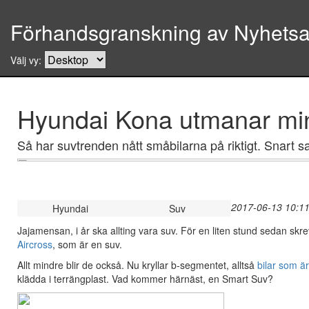
Förhandsgranskning av Nyhetsar
Välj vy:
Hyundai Kona utmanar mi
Så har suvtrenden nått småbilarna på riktigt. Snart sa
2017-06-13 10:11
Hyundai
Suv
Jajamensan, i år ska allting vara suv. För en liten stund sedan skre
Aircross
, som är en suv.
Allt mindre blir de också. Nu kryllar b-segmentet, alltså
bilar som ä
klädda i terrängplast. Vad kommer härnäst, en Smart Suv?