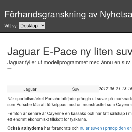
Förhandsgranskning av Nyhetsar
Välj vy:
Jaguar E-Pace ny liten su
Jaguar fyller ut modellprogrammet med ännu en suv. 
2017-06-21 13:16
Jaguar
Suv
När sportbilsmärket Porsche började prångla ut suvar på marknad
som Porsche tåla att förknippas med en monstrositet som Cayenn
Femton år senare är Cayenne en kassako och har fått sällskap i 
ett enormt ekonomiskt tillskott för tyskarna.
Också attityderna
har förändrats och
nu är suven i princip den e