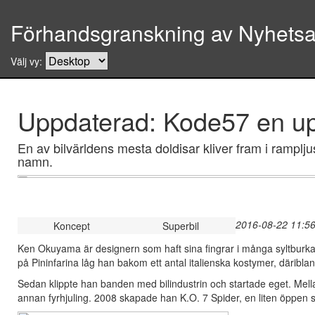
Förhandsgranskning av Nyhetsar
Välj vy:
Uppdaterad: Kode57 en up
En av bilvärldens mesta doldisar kliver fram i rampl
namn.
2016-08-22 11:56
Koncept
Superbil
Ken Okuyama är designern som haft sina fingrar i många syltburkar
på Pininfarina låg han bakom ett antal italienska kostymer, däribla
Sedan klippte han banden med bilindustrin och startade eget. Me
annan fyrhjuling. 2008 skapade han K.O. 7 Spider, en liten öppen spo