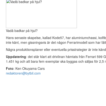
Vadå badkar på hjul?
Hans senaste skapelse, kallad Kode57, har aluminiumchassi, kolfi
inte känt, men gissningsvis är det någon Ferrarimodell som har fåt
Några produktionsplaner eller eventuella prisstrategier är inte kä
Uppdatering
: det står klart att drivlinan hämtats från Ferrari 599
1.451 kg och att bara fem exemplar ska byggas och säljas för 2,5 mi
Foto
: Ken Okuyama Cars
redaktoren@bytbil.com