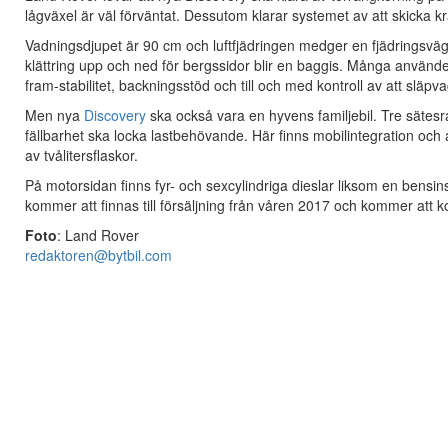
lågväxel är väl förväntat. Dessutom klarar systemet av att skicka kr
Vadningsdjupet är 90 cm och luftfjädringen medger en fjädringsväg på
klättring upp och ned för bergssidor blir en baggis. Många använder
fram-stabilitet, backningsstöd och till och med kontroll av att släp
Men nya
Discovery
ska också vara en hyvens familjebil. Tre sätesr
fällbarhet ska locka lastbehövande. Här finns mobilintegration oc
av tvålitersflaskor.
På motorsidan finns fyr- och sexcylindriga dieslar liksom en bensin
kommer att finnas till försäljning från våren 2017 och kommer att k
Foto
: Land Rover
redaktoren@bytbil.com