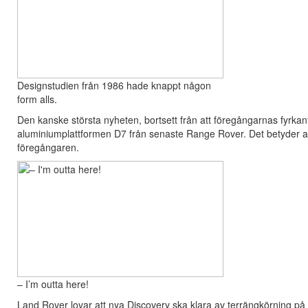
Designstudien från 1986 hade knappt någon
form alls.
Den kanske största nyheten, bortsett från att föregångarnas fyrka
aluminiumplattformen D7 från senaste Range Rover. Det betyder att 
föregångaren.
– I’m outta here!
Land Rover lovar att nya Discovery ska klara av terrängkörning på 