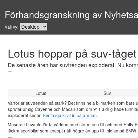
Förhandsgranskning av Nyhetsar
Välj vy:
Lotus hoppar på suv-tåget
De senaste åren har suvtrenden exploderat. Nu komme
Lotus
Suv
Varför är suvtrenden så stark? Det finns hela bilmärken som bärs upp
sprutar ur sig Cayenne och Macan som om 911 aldrig hade funnits, J
exploderat sedan
Bentayga klivit in på arenan
.
Maserati Levante lär ta världen med storm och till och med Rolls-Royce
läckra sportbilar som knappt nått högre än upp till midjan på BMW 