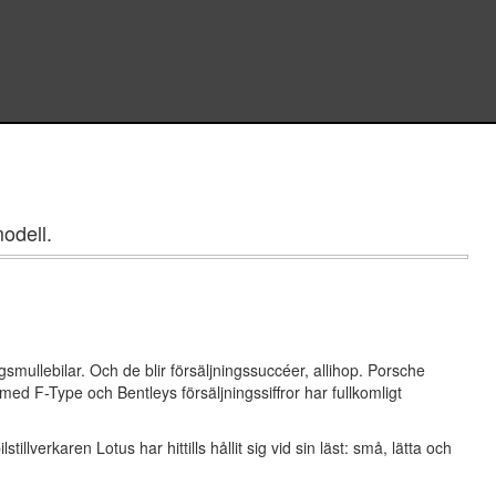
odell.
smullebilar. Och de blir försäljningssuccéer, allihop. Porsche
ed F-Type och Bentleys försäljningssiffror har fullkomligt
lverkaren Lotus har hittills hållit sig vid sin läst: små, lätta och