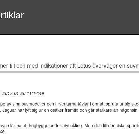
tiklar
r till och med indikationer att Lotus överväger en suvm
2017-01-20 11:17:49
 av sina suvmodeller och tillverkarna tävlar i om att spruta ur sig skog
aguar har lyft sig ur en osäker framtid och går starkare än någonsin m
 lär ha ett högbygge under utveckling. Men den lilla brittiska sportbilstil
X6.