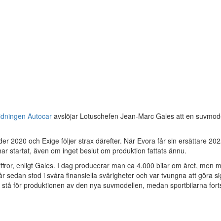
tidningen Autocar
avslöjar Lotuschefen Jean-Marc Gales att en suvmode
under 2020 och Exige följer strax därefter. När Evora får sin ersättare
 har startat, även om inget beslut om produktion fattats ännu.
siffror, enligt Gales. I dag producerar man ca 4.000 bilar om året, men
år sedan stod i svåra finansiella svårigheter och var tvungna att göra s
stå för produktionen av den nya suvmodellen, medan sportbilarna forts