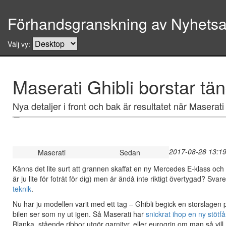
Förhandsgranskning av Nyhetsar
Välj vy:
Maserati Ghibli borstar tä
Nya detaljer i front och bak är resultatet när Maserat
2017-08-28 13:19
Maserati
Sedan
Känns det lite surt att grannen skaffat en ny Mercedes E-klass och
är ju lite för foträt för dig) men är ändå inte riktigt övertygad? Svar
teknik
.
Nu har ju modellen varit med ett tag – Ghibli begick en storslagen 
bilen ser som ny ut igen. Så Maserati har
snickrat ihop en ny stötf
Blanka, stående ribbor utgör garnityr, eller eurogrin om man så vill.