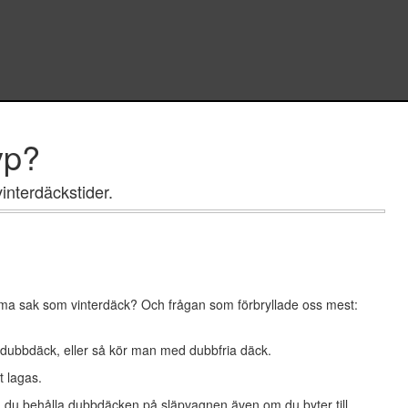
yp?
interdäckstider.
mma sak som vinterdäck? Och frågan som förbryllade oss mest:
ubbdäck, eller så kör man med dubbfria däck.
t lagas.
 du behålla dubbdäcken på släpvagnen även om du byter till