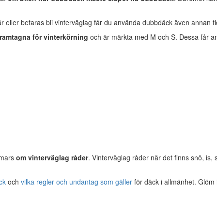
 är eller befaras bli vinterväglag får du använda dubbdäck även annan ti
 framtagna för vinterkörning
och är märkta med M och S. Dessa får a
 mars
om vinterväglag råder
. Vinterväglag råder när det finns snö, is
ck
och
vilka regler och undantag som gäller
för däck i allmänhet. Glöm i