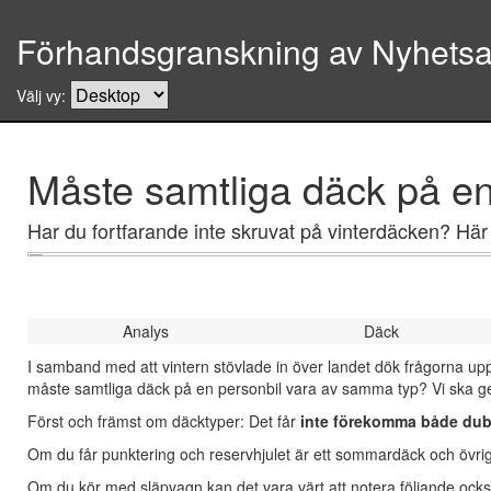
Förhandsgranskning av Nyhetsar
Välj vy:
Måste samtliga däck på e
Har du fortfarande inte skruvat på vinterdäcken? Här
Analys
Däck
I samband med att vintern stövlade in över landet dök frågorna 
måste samtliga däck på en personbil vara av samma typ? Vi ska ge 
Först och främst om däcktyper: Det får
inte förekomma både du
Om du får punktering och reservhjulet är ett sommardäck och övrig
Om du kör med släpvagn kan det vara värt att notera följande ock