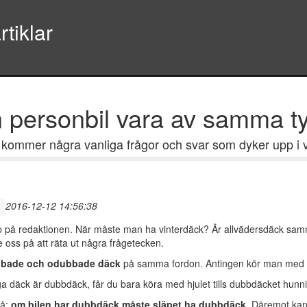
tiklar
n personbil vara av samma t
 kommer några vanliga frågor och svar som dyker upp i v
2016-12-12 14:56:38
upp på redaktionen. När måste man ha vinterdäck? Är allvädersdäck sa
oss på att räta ut några frågetecken.
bbade och odubbade däck
på samma fordon. Antingen kör man med d
a däck är dubbdäck, får du bara köra med hjulet tills dubbdäcket hunni
så:
om bilen har dubbdäck måste släpet ha dubbdäck
. Däremot kan