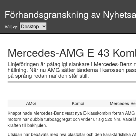
Förhandsgranskning av Nyhetsar
Välj vy:
Mercedes-AMG E 43 Kombi
Linjeföringen är påtagligt slankare i Mercedes-Ben
hållning. När nu AMG sätter tänderna i karossen pas
på språng redan när den står still.
AMG
Kombi
Mercedes-Be
Knappt hade Mercedes-Benz visat nya E-klasskombin förrän AMG s
motorn har dubbla turboaggregat och vrider ur sig 520 Nm. Växellåda
kraften till bakhjulen.
Utsidan har begåvats med nya plastbitar och den karaktäristiska AM