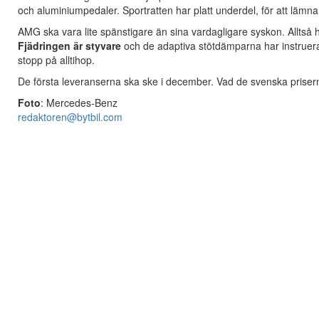
och aluminiumpedaler. Sportratten har platt underdel, för att lämna
AMG ska vara lite spänstigare än sina vardagligare syskon. Alltså har 
Fjädringen är styvare
och de adaptiva stötdämparna har instruera
stopp på alltihop.
De första leveranserna ska ske i december. Vad de svenska priserna
Foto
: Mercedes-Benz
redaktoren@bytbil.com