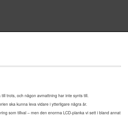
ll trots, och någon avmattning har inte synts till.
ien ska kunna leva vidare i ytterligare några år.
ering som tillval – men den enorma LCD-planka vi sett i bland annat