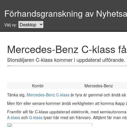
Förhandsgranskning av Nyhetsar
Välj vy:
Mercedes-Benz C-klass får
Storsäljaren C-klass kommer i uppdaterat utförande. T
Kombi
Mercedes-Benz
Tänka sig,
Mercedes-Benz C-klass
är fyra år gammal och ändå så pi
Men förr eller senare kommer ändå verkligheten att komma ikapp åldr
Framför allt får C-klass uppdaterad elektronik, med semiautonoma f
A-klass
och
G-klass
lyser här med sin frånvaro. Alltjämt får man nö