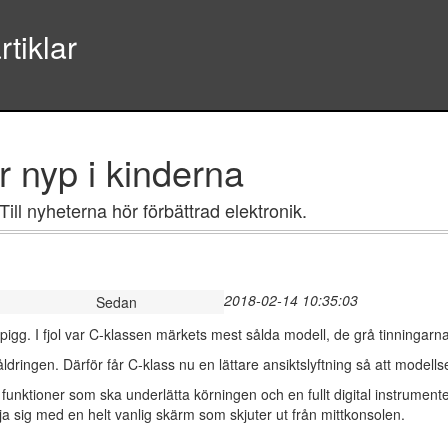
tiklar
 nyp i kinderna
ill nyheterna hör förbättrad elektronik.
2018-02-14 10:35:03
Sedan
gg. I fjol var C-klassen märkets mest sålda modell, de grå tinningarna ti
ingen. Därför får C-klass nu en lättare ansiktslyftning så att modellser
unktioner som ska underlätta körningen och en fullt digital instrument
ja sig med en helt vanlig skärm som skjuter ut från mittkonsolen.