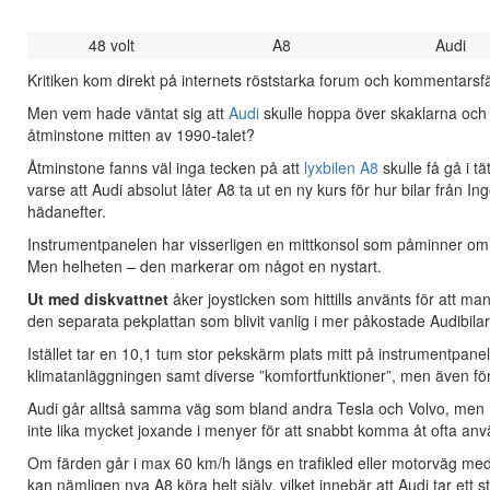
48 volt
A8
Audi
Kritiken kom direkt på internets röststarka forum och kommentarsfält
Men vem hade väntat sig att
Audi
skulle hoppa över skaklarna och 
åtminstone mitten av 1990-talet?
Åtminstone fanns väl inga tecken på att
lyxbilen A8
skulle få gå i t
varse att Audi absolut låter A8 ta ut en ny kurs för hur bilar från I
hädanefter.
Instrumentpanelen har visserligen en mittkonsol som påminner om
Men helheten – den markerar om något en nystart.
Ut med diskvattnet
åker joysticken som hittills använts för att 
den separata pekplattan som blivit vanlig i mer påkostade Audibilar
Istället tar en 10,1 tum stor pekskärm plats mitt på instrumentpa
klimatanläggningen samt diverse ”komfortfunktioner”, men även för a
Audi går alltså samma väg som bland andra Tesla och Volvo, men 
inte lika mycket joxande i menyer för att snabbt komma åt ofta anvä
Om färden går i max 60 km/h längs en trafikled eller motorväg med 
kan nämligen nya A8 köra helt själv, vilket innebär att Audi tar ett 