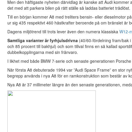
Men den häftigaste nyheten därvidlag är kanske att Audi kommer att
det med att parkera bilen på rätt ställe så laddas batteriet trådlöst.
Till en början kommer A8 med treliters bensin- eller dieselmotor 
ur sig 435 respektivt 460 hästkrafter beroende på om bränslet är be
Dagens miljötrend till trots lever även den numera klassiska
W12-m
Samtliga varianter är fyrhjulsdrivna
(40/60-fördelning fram/bak i
och 85 procent till bakhjul) och som tillval finns en så kallad spo
dubbelkopplingarna med sin frånvaro.
I likhet med både BMW 7-serie och senaste generationen Porsche
När första A8 debuterade 1994 var ”Audi Space Frame” en stor n
begrepp används i nya A8 för en ramkonstruktion som består av kol
Nya A8 är 37 millimeter längre än den senaste generationen, meda