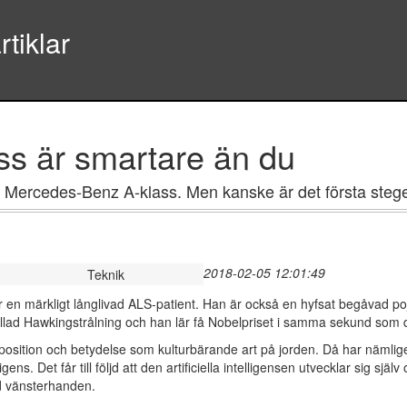
tiklar
s är smartare än du
 nya Mercedes-Benz A-klass. Men kanske är det första ste
2018-02-05 12:01:49
Teknik
r en märkligt långlivad ALS-patient. Han är också en hyfsat begåvad poj
llad Hawkingstrålning och han lär få Nobelpriset i samma sekund som de
position och betydelse som kulturbärande art på jorden. Då har nämli
ntelligens. Det får till följd att den artificiella intelligensen utvecklar sig 
d vänsterhanden.