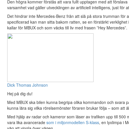
Den högra kommer förstås att vara fullt upptagen med att förslava 
varsamhet vad gäller utvecklingen av artificiell intelligens, just för 
Det hindrar inte Mercedes-Benz från att slå på stora trumman för a
specificerad kan man sitta bakom ratten, se en förstärkt verklighe
kallar för MBUX och som väcks till liv med frasen ”Hey Mercedes”.
Dick Thomas Johnson
Hej på dig du!
Med MBUX ska bilen kunna begripa olika kommandon och svara på rät
kunna lära sig vilka rörelsemönster föraren brukar följa – som att å
Med hjälp av radar och kameror som läser av trafiken upp till 500 
vara lika avancerade
som i miljonmodellen S-klass
, en lyxlimpa i
väg att vingla över vägen.