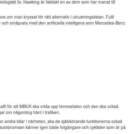
logiskt liv. Hawking är faktiskt en av dem som har manat till
ne om man kryssat för rätt alternativ i utrustningslistan. Fullt
ay och småprata med den artificiella intelligens som Mercedes-Benz
kallt för att MBUX ska vrida upp termostaten och den ska också
gar om någonting hänt i trafiken.
ån andra bilar i närheten, ska de självkörande funktionerna också
 autobromsen känner igen både fotgängare och cyklister som är på