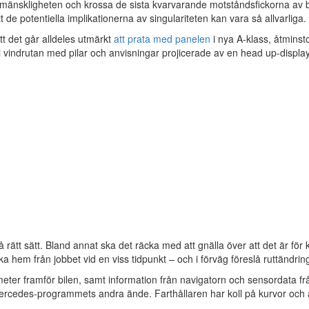
mänskligheten och krossa de sista kvarvarande motståndsfickorna av bio
att de potentiella implikationerna av singulariteten kan vara så allvarliga.
tt det går alldeles utmärkt
att prata med panelen
i nya A-klass, åtminsto
t i vindrutan med pilar och anvisningar projicerade av en head up-displ
t sätt. Bland annat ska det räcka med att gnälla över att det är för 
ka hem från jobbet vid en viss tidpunkt – och i förväg föreslå ruttändrin
meter framför bilen, samt information från navigatorn och sensordata fr
 Mercedes-programmets andra ände. Farthållaren har koll på kurvor och