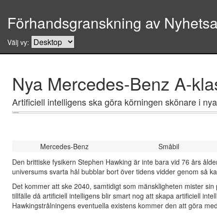
Förhandsgranskning av Nyhetsar
Välj vy:
Nya Mercedes-Benz A-klas
Artificiell intelligens ska göra körningen skönare i
Mercedes-Benz
Småbil
Den brittiske fysikern Stephen Hawking är inte bara vid 76 års ålde
universums svarta hål bubblar bort över tidens vidder genom så ka
Det kommer att ske 2040, samtidigt som mänskligheten mister sin 
tillfälle då artificiell intelligens blir smart nog att skapa artificiell i
Hawkingstrålningens eventuella existens kommer den att göra me