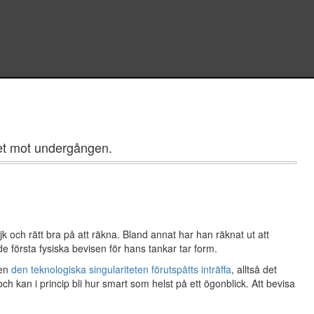
get mot undergången.
k och rätt bra på att räkna. Bland annat har han räknat ut att
 första fysiska bevisen för hans tankar tar form.
gen
den teknologiska singulariteten förutspåtts inträffa
, alltså det
själv och kan i princip bli hur smart som helst på ett ögonblick. Att bevisa