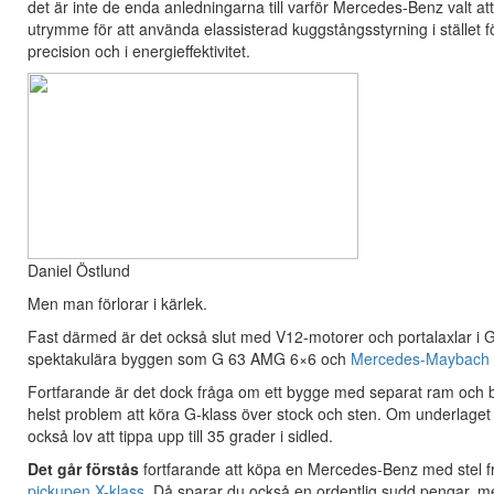
det är inte de enda anledningarna till varför Mercedes-Benz valt a
utrymme för att använda elassisterad kuggstångsstyrning i stället
precision och i energieffektivitet.
Daniel Östlund
Men man förlorar i kärlek.
Fast därmed är det också slut med V12-motorer och portalaxlar i G
spektakulära byggen som G 63 AMG 6×6 och
Mercedes-Maybach 
Fortfarande är det dock fråga om ett bygge med separat ram och ba
helst problem att köra G-klass över stock och sten. Om underlaget in
också lov att tippa upp till 35 grader i sidled.
Det går förstås
fortfarande att köpa en Mercedes-Benz med stel f
pickupen X-klass
. Då sparar du också en ordentlig sudd pengar, men