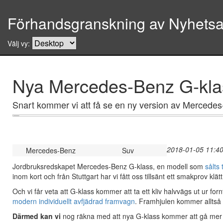
Förhandsgranskning av Nyhetsar
Välj vy:
Nya Mercedes-Benz G-klass
Snart kommer vi att få se en ny version av Mercedes-
2018-01-05 11:40
Mercedes-Benz
Suv
Jordbruksredskapet Mercedes-Benz G-klass, en modell som
sålts 
inom kort och från Stuttgart har vi fått oss tillsänt ett smakprov klä
Och vi får veta att G-klass kommer att ta ett kliv halvvägs ut ur f
modern individuellt avfjädrad framvagn
. Framhjulen kommer alltså 
Därmed kan vi
nog räkna med att nya G-klass kommer att gå mer so