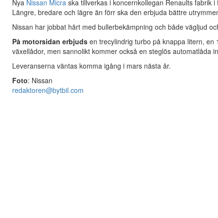
Nya
Nissan Micra
ska tillverkas i koncernkollegan Renaults fabrik 
Längre, bredare och lägre än förr ska den erbjuda bättre utrymmen o
Nissan har jobbat hårt med bullerbekämpning och både vägljud och 
På motorsidan erbjuds
en trecylindrig turbo på knappa litern, en
växellådor, men sannolikt kommer också en steglös automatlåda i
Leveranserna väntas komma igång i mars nästa år.
Foto
: Nissan
redaktoren@bytbil.com