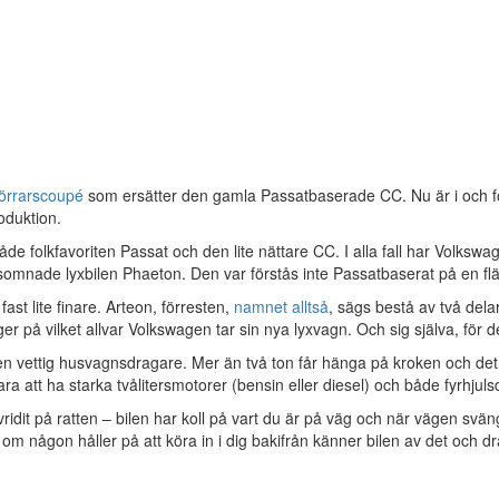
dörrarscoupé
som ersätter den gamla Passatbaserade CC. Nu är i och f
oduktion.
de folkfavoriten Passat och den lite nättare CC. I alla fall har Volkswage
nsomnade lyxbilen Phaeton. Den var förstås inte Passatbaserat på en fl
ast lite finare. Arteon, förresten,
namnet alltså
, sägs bestå av två dela
er på vilket allvar Volkswagen tar sin nya lyxvagn. Och sig själva, för 
n vettig husvagnsdragare. Mer än två ton får hänga på kroken och det 
tt ha starka tvålitersmotorer (bensin eller diesel) och både fyrhjulsd
vridit på ratten – bilen har koll på vart du är på väg och när vägen sv
 om någon håller på att köra in i dig bakifrån känner bilen av det och dra