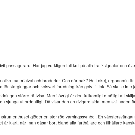
ivit passagerare. Har jag verkligen full koll på alla trafiksignaler och 
olika materialval och broderier. Och där bak? Helt okej, ergonomin är 
önstergluggar och kolsvart inredning från golv till tak. Så skulle inte
edningen större rättvisa. Men i övrigt är den fullkomligt omöjligt att s
den sjunga ut ordentligt. Då visar den en rivigare sida, men skillnaden 
h i instrumenthuset glöder en stor röd varningssymbol. En vänstersväng
t är klart, när man dåsar bort bland alla farthållare och filhållare kans