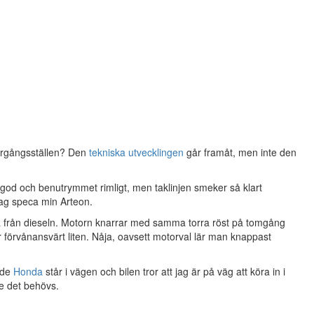
övergångsställen? Den
tekniska utvecklingen
går framåt, men inte den
god och benutrymmet rimligt, men taklinjen smeker så klart
 jag speca min Arteon.
kilja från dieseln. Motorn knarrar med samma torra röst på tomgång
är förvånansvärt liten. Nåja, oavsett motorval lär man knappast
ande
Honda
står i vägen och bilen tror att jag är på väg att köra in i
ke det behövs.