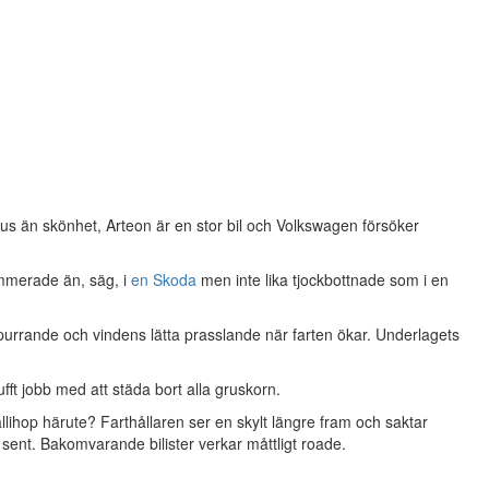
dus än skönhet, Arteon är en stor bil och Volkswagen försöker
ummerade än, säg, i
en Skoda
men inte lika tjockbottnade som i en
 purrande och vindens lätta prasslande när farten ökar. Underlagets
ft jobb med att städa bort alla gruskorn.
llihop härute? Farthållaren ser en skylt längre fram och saktar
sent. Bakomvarande bilister verkar måttligt roade.