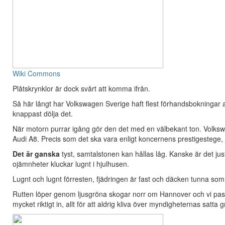
Wiki Commons
Plåtskrynklor är dock svårt att komma ifrån.
Så här långt har Volkswagen Sverige haft flest förhandsbokningar
knappast dölja det.
När motorn purrar igång gör den det med en välbekant ton. Volkswa
Audi A8. Precis som det ska vara enligt koncernens prestigestege, a
Det är ganska
tyst, samtalstonen kan hållas låg. Kanske är det jus
ojämnheter kluckar lugnt i hjulhusen.
Lugnt och lugnt förresten, fjädringen är fast och däcken tunna som
Rutten löper genom ljusgröna skogar norr om Hannover och vi passer
mycket riktigt in, allt för att aldrig kliva över myndigheternas satta g