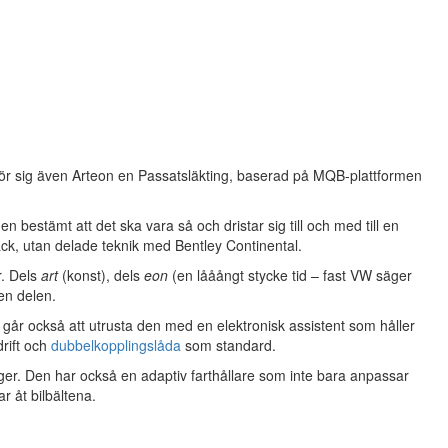
ör sig även Arteon en Passatsläkting, baserad på MQB-plattformen
n bestämt att det ska vara så och dristar sig till och med till en
äck, utan delade teknik med Bentley Continental.
r. Dels
art
(konst), dels
eon
(en lååångt stycke tid – fast VW säger
den delen.
går också att utrusta den med en elektronisk assistent som håller
rift och
dubbelkopplingslåda
som standard.
änger. Den har också en adaptiv farthållare som inte bara anpassar
r åt bilbältena.