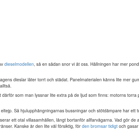
 av
dieselmodellen
, så en sådan snor vi åt oss. Hållningen har mer pon
gens dieslar låter torrt och städat. Panelmaterialen känns lite mer g
lltså.
t därför som man lyssnar lite extra på de ljud som finns: motorns torra
 eltejp. Så hjulupphängningarnas bussningar och stötdämpare har ett tuf
ar ett otal villasamhällen, långt bortanför allfarvägarna. Vad gör de a
ränser. Kanske är den lite väl försiktig, för
den bromsar tidigt
och gasar 