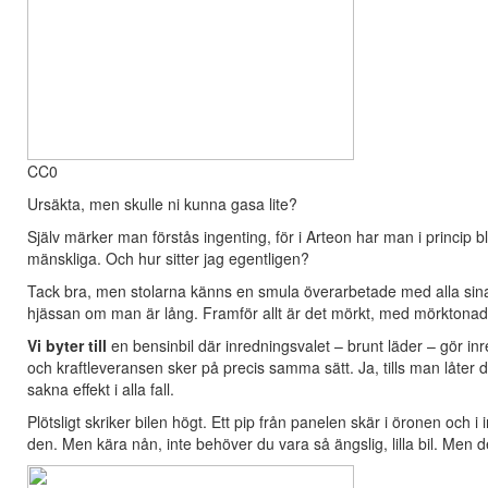
CC0
Ursäkta, men skulle ni kunna gasa lite?
Själv märker man förstås ingenting, för i Arteon har man i princip bl
mänskliga. Och hur sitter jag egentligen?
Tack bra, men stolarna känns en smula överarbetade med alla sina 
hjässan om man är lång. Framför allt är det mörkt, med mörktonade f
Vi byter till
en bensinbil där inredningsvalet – brunt läder – gör inr
och kraftleveransen sker på precis samma sätt. Ja, tills man låter 
sakna effekt i alla fall.
Plötsligt skriker bilen högt. Ett pip från panelen skär i öronen oc
den. Men kära nån, inte behöver du vara så ängslig, lilla bil. Men de