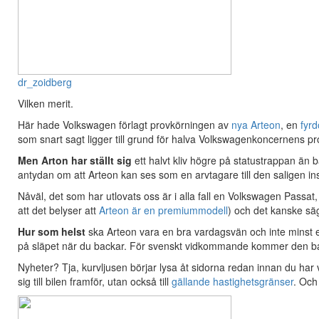
dr_zoidberg
Vilken merit.
Här hade Volkswagen förlagt provkörningen av
nya Arteon
, en
fyr
som snart sagt ligger till grund för halva Volkswagenkoncernens pr
Men Arton har ställt sig
ett halvt kliv högre på statustrappan än bå
antydan om att Arteon kan ses som en arvtagare till den saligen i
Nåväl, det som har utlovats oss är i alla fall en Volkswagen Passat, f
att det belyser att
Arteon är en premiummodell
) och det kanske säg
Hur som helst
ska Arteon vara en bra vardagsvän och inte minst e
på släpet när du backar. För svenskt vidkommande kommer den bara a
Nyheter? Tja, kurvljusen börjar lysa åt sidorna redan innan du har 
sig till bilen framför, utan också till
gällande hastighetsgränser
. Och