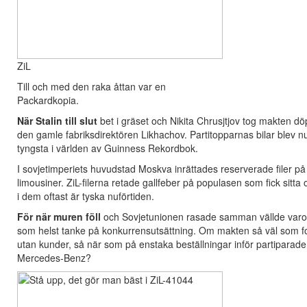
ZiL
Till och med den raka åttan var en
Packardkopia.
När Stalin till slut
bet i gräset och Nikita Chrusjtjov tog makten dö
den gamle fabriksdirektören Likhachov. Partitopparnas bilar blev nu
tyngsta i världen av Guinness Rekordbok.
I sovjetimperiets huvudstad Moskva inrättades reserverade filer på d
limousiner. ZiL-filerna retade gallfeber på populasen som fick sitta
i dem oftast är tyska nuförtiden.
För när muren föll
och Sovjetunionen rasade samman vällde varor 
som helst tanke på konkurrensutsättning. Om makten så väl som folk
utan kunder, så när som på enstaka beställningar inför partiparader
Mercedes-Benz?