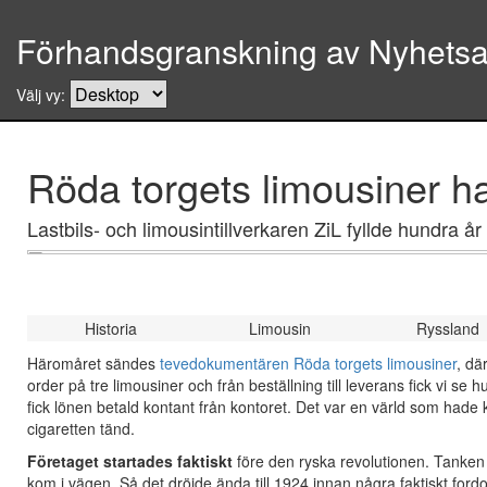
Förhandsgranskning av Nyhetsar
Välj vy:
Röda torgets limousiner ha
Lastbils- och limousintillverkaren ZiL fyllde hundra å
Historia
Limousin
Ryssland
Häromåret sändes
tevedokumentären Röda torgets limousiner
, dä
order på tre limousiner och från beställning till leverans fick vi s
fick lönen betald kontant från kontoret. Det var en värld som hade kö
cigaretten tänd.
Företaget startades faktiskt
före den ryska revolutionen. Tanken va
kom i vägen. Så det dröjde ända till 1924 innan några faktiskt fo