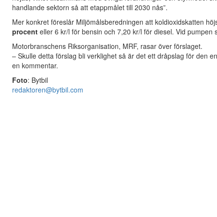
handlande sektorn så att etappmålet till 2030 nås”.
Mer konkret föreslår Miljömålsberedningen att koldioxidskatten höj
procent
eller 6 kr/l för bensin och 7,20 kr/l för diesel. Vid pumpen 
Motorbranschens Riksorganisation, MRF, rasar över förslaget.
– Skulle detta förslag bli verklighet så är det ett dråpslag för de
en kommentar.
Foto
: Bytbil
redaktoren@bytbil.com