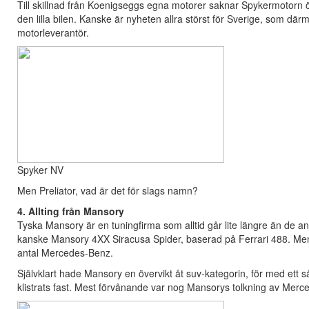
Till skillnad från Koenigseggs egna motorer saknar Spykermotorn öve
den lilla bilen. Kanske är nyheten allra störst för Sverige, som därm
motorleverantör.
Spyker NV
Men Preliator, vad är det för slags namn?
4. Allting från Mansory
Tyska Mansory är en tuningfirma som alltid går lite längre än de and
kanske Mansory 4XX Siracusa Spider, baserad på Ferrari 488. Men 
antal Mercedes-Benz.
Självklart hade Mansory en övervikt åt suv-kategorin, för med ett så 
klistrats fast. Mest förvånande var nog Mansorys tolkning av Merce