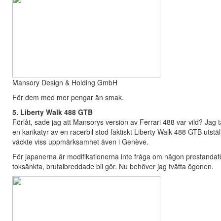
Mansory Design & Holding GmbH
För dem med mer pengar än smak.
5. Liberty Walk 488 GTB
Förlåt, sade jag att Mansorys version av Ferrari 488 var vild? Jag t
en karikatyr av en racerbil stod faktiskt Liberty Walk 488 GTB utstä
väckte viss uppmärksamhet även i Genève.
För japanerna är modifikationerna inte fråga om någon prestandaför
toksänkta, brutalbreddade bil gör. Nu behöver jag tvätta ögonen.