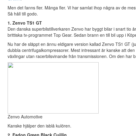
Men det fanns fler. Många fler. Vi har samlat ihop några av de me
Så håll till godo.
1. Zenvo TS1 GT
Den danska superbilstillverkaren Zenvo har byggt bilar i snart tio 
brittiska tv-programmet Top Gear. Sedan brann en till bil upp i Kö
Nu har de släppt en ännu eldigare version kallad Zenvo TS1 GT (ju
dubbla centrifugalkompressorer. Mest intressant är kanske att de
växlingar utan racerbilsvinande från transmissionen. Om den har b
Zenvo Automotive
Kanske hjälper den isblå kulören.
2. Eadon Green Black Cuillin