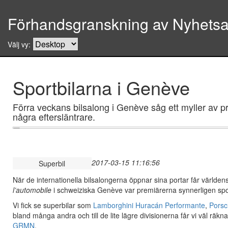
Förhandsgranskning av Nyhetsar
Välj vy:
Sportbilarna i Genève
Förra veckans bilsalong i Genève såg ett myller av 
några eftersläntrare.
2017-03-15 11:16:56
Superbil
När de internationella bilsalongerna öppnar sina portar får världe
l’automobile
i schweiziska Genève var premiärerna synnerligen spo
Vi fick se superbilar som
Lamborghini Huracán Performante
,
Porsc
bland många andra och till de lite lägre divisionerna får vi väl räk
GRMN
.