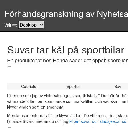
Förhandsgranskning av Nyhetsar
Välj vy:
Suvar tar kål på sportbilar
En produktchef hos Honda säger det öppet: sporbilen
Cabriolet
Sportbil
Suv
Lider du som jag av vintersäsongens sportbilsbrist? Det här är dr
värmande löften om kommande sommarkvällar. Och vad ska man kor
klyver vinden som en smörkniv.
Men konsumenterna vill inte klyva vinden. De vill krossa den, stamp
tynande tillvaro medan du och jag
köper suvar och stadsjeepar som 