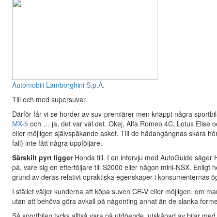
Automobili Lamborghini S.p.A.
Till och med supersuvar.
Därför får vi se horder av suv-premiärer men knappt några sportbila
MX-5
och … ja, det var väl det. Okej, Alfa Romeo 4C, Lotus Elise o
eller möjligen självspäkande asket. Till de hädangångnas skara h
fall) inte fått några uppföljare.
Särskilt pyrt ligger
Honda till. I en intervju med AutoGuide säger H
på, vare sig en efterföljare till S2000 eller någon mini-NSX. Enligt
grund av deras relativt opraktiska egenskaper i konsumenternas ö
I stället väljer kunderna att köpa suven CR-V eller möjligen, om man
utan att behöva göra avkall på någonting annat än de slanka form
Så sportbilen tycks alltså vara på utdöende, utskåpad av bilar m