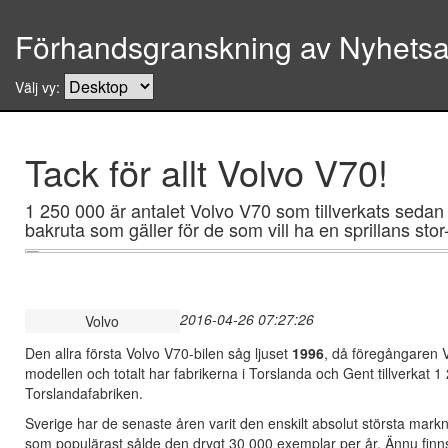
Förhandsgranskning av Nyhetsar
Välj vy:
Tack för allt Volvo V70!
1 250 000 är antalet Volvo V70 som tillverkats sedan
bakruta som gäller för de som vill ha en sprillans sto
2016-04-26 07:27:26
Volvo
Den allra första Volvo V70-bilen såg ljuset
1996
, då föregångaren V
modellen och totalt har fabrikerna i Torslanda och Gent tillverkat 
Torslandafabriken.
Sverige har de senaste åren varit den enskilt absolut största mark
som populärast sålde den drygt 30 000 exemplar per år. Ännu finns 