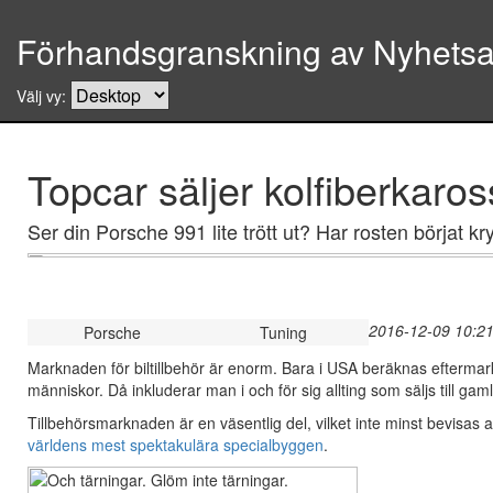
Förhandsgranskning av Nyhetsar
Välj vy:
Topcar säljer kolfiberkaros
Ser din Porsche 991 lite trött ut? Har rosten börjat k
2016-12-09 10:21
Porsche
Tuning
Marknaden för biltillbehör är enorm. Bara i USA beräknas efterm
människor. Då inkluderar man i och för sig allting som säljs till gam
Tillbehörsmarknaden är en väsentlig del, vilket inte minst bevisa
världens
mest
spektakulära
specialbyggen
.