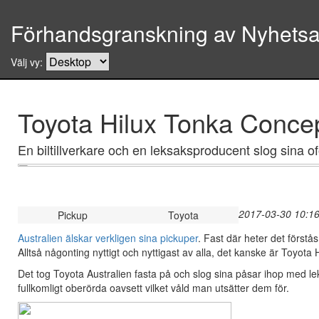
Förhandsgranskning av Nyhetsar
Välj vy:
Toyota Hilux Tonka Concept
En biltillverkare och en leksaksproducent slog sina o
2017-03-30 10:16
Pickup
Toyota
Australien älskar verkligen sina pickuper
. Fast där heter det förstås
Alltså någonting nyttigt och nyttigast av alla, det kanske är Toyota H
Det tog Toyota Australien fasta på och slog sina påsar ihop med le
fullkomligt oberörda oavsett vilket våld man utsätter dem för.