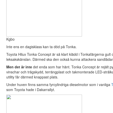
Kgbo
Inte ens en dagisklass kan ta död på Tonka.
Toyota Hilux Tonka Concept är så klart klädd i Tonkafärgerna gult o
leksakskänslan. Därmed ska den också kunna attackera sandlådan 
Men det är inte
det enda som har hänt. Tonka Concept är rejält py
vinschar och trågskydd, terrängplast och takmonterade LED-strålka
utility får därmed knappast plats.
Under huven finns samma fyrcylindriga dieselmotor som i vanliga
T
som Toyota hade i Dakarrallyt.