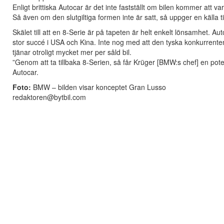
Enligt brittiska Autocar är det inte fastställt om bilen kommer att va
Så även om den slutgiltiga formen inte är satt, så uppger en källa ti
Skälet till att en 8-Serie är på tapeten är helt enkelt lönsamhet.
stor succé i USA och Kina. Inte nog med att den tyska konkurrente
tjänar otroligt mycket mer per såld bil.
”Genom att ta tillbaka 8-Serien, så får Krüger [BMW:s chef] en potent
Autocar.
Foto:
BMW – bilden visar konceptet Gran Lusso
redaktoren@bytbil.com