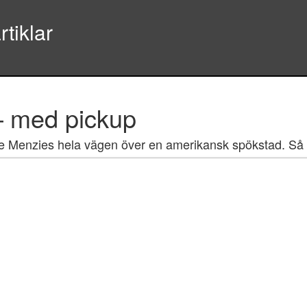
tiklar
– med pickup
e Menzies hela vägen över en amerikansk spökstad. Så l