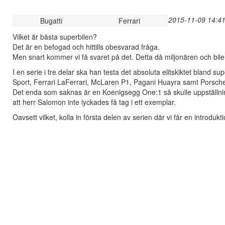
2015-11-09 14:41
Bugatti
Ferrari
Vilket är bästa superbilen?
Det är en befogad och hittills obesvarad fråga.
Men snart kommer vi få svaret på det. Detta då miljonären och bilen
I en serie i tre delar ska han testa det absoluta elitskiktet bland s
Sport, Ferrari LaFerrari, McLaren P1, Pagani Huayra samt Porsch
Det enda som saknas är en Koenigsegg One:1 så skulle uppställning
att herr Salomon inte lyckades få tag i ett exemplar.
Oavsett vilket, kolla in första delen av serien där vi får en introduk