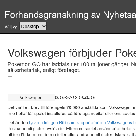
Förhandsgranskning av Nyhetsar
Välj vy:
Volkswagen förbjuder Po
Pokémon GO har laddats ner 100 miljoner gånger. Nu
säkerhetsrisk, enligt företaget.
2016-08-15 14:22:10
Volkswagen
Det var i ett brev till företagets 70 000 anställda som Volkswage
Inte heller får spelet installeras på företagsmobiler eller ens spela
Det är den
tyska tidningen Bild som rapporterar om Volkswagens b
få sina hemligheter avslöjade. Eftersom spelet använder enhetens k
bilder där kommande modeller eller andra hemligheter riskerar att 