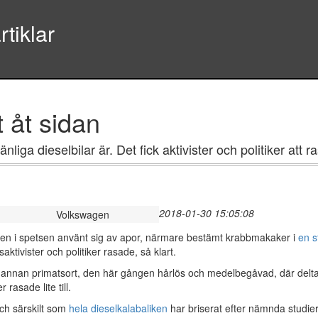
tiklar
 åt sidan
liga dieselbilar är. Det fick aktivister och politiker att r
2018-01-30 15:05:08
Volkswagen
wagen i spetsen använt sig av apor, närmare bestämt krabbmakaker i
en s
saktivister och politiker rasade, så klart.
 annan primatsort, den här gången hårlös och medelbegåvad, där deltaga
rasade lite till.
och särskilt som
hela dieselkalabaliken
har briserat efter nämnda studie