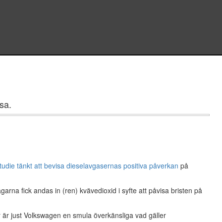
asa.
tudie tänkt att bevisa dieselavgasernas positiva påverkan
på
rna fick andas in (ren) kvävedioxid i syfte att påvisa bristen på
r är just Volkswagen en smula överkänsliga vad gäller