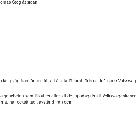
Thomas Steg åt sidan.
s en lång väg framför oss för att återta förlorat förtroende”, sade Volks
genchefen som tillsattes efter att det uppdagats att Volkswagenkoncernen 
na, har också tagit avstånd från dem.