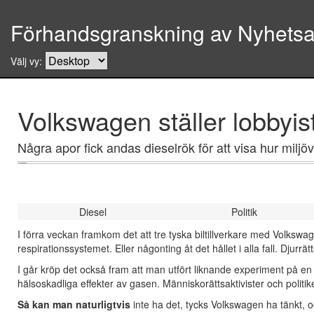
Förhandsgranskning av Nyhetsar
Välj vy:
Volkswagen ställer lobbyist
Några apor fick andas dieselrök för att visa hur miljövän
Diesel
Politik
I förra veckan framkom det att tre tyska biltillverkare med Volks
respirationssystemet. Eller någonting åt det hållet i alla fall. Djurrätt
I går kröp det också fram att man utfört liknande experiment på en
hälsoskadliga effekter av gasen. Människorättsaktivister och politiker 
Så kan man naturligtvis
inte ha det, tycks Volkswagen ha tänkt, 