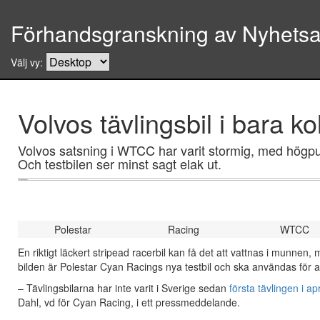
Förhandsgranskning av Nyhetsar
Välj vy:
Volvos tävlingsbil i bara ko
Volvos satsning i WTCC har varit stormig, med högpu
Och testbilen ser minst sagt elak ut.
Polestar
Racing
WTCC
En riktigt läckert stripead racerbil kan få det att vattnas i munnen
bilden är Polestar Cyan Racings nya testbil och ska användas för at
– Tävlingsbilarna har inte varit i Sverige sedan
första tävlingen i apr
Dahl, vd för Cyan Racing, i ett pressmeddelande.