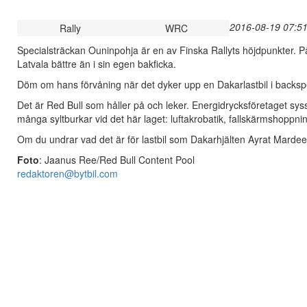
2016-08-19 07:51
Rally
WRC
Specialsträckan Ouninpohja är en av Finska Rallyts höjdpunkter. På 
Latvala bättre än i sin egen bakficka.
Döm om hans förvåning när det dyker upp en Dakarlastbil i backspeg
Det är Red Bull som håller på och leker. Energidrycksföretaget sys
många syltburkar vid det här laget: luftakrobatik, fallskärmshoppnin
Om du undrar vad det är för lastbil som Dakarhjälten Ayrat Mardee
Foto
: Jaanus Ree/Red Bull Content Pool
redaktoren@bytbil.com